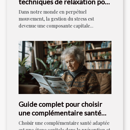
techniques de relaxation pour
un bien-être quotidien
Dans notre monde en perpétuel
mouvement, la gestion du stress est
devenue une composante capitale...
Guide complet pour choisir
une complémentaire santé
adaptée aux seniors
Choisir une complémentaire santé adaptée
est une étape capitale dans la prévention et