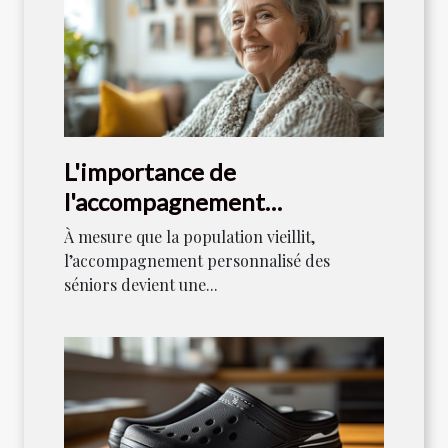
L'importance de
l'accompagnement
personnalisé pour les séniors
À mesure que la population vieillit,
l’accompagnement personnalisé des
séniors devient une...