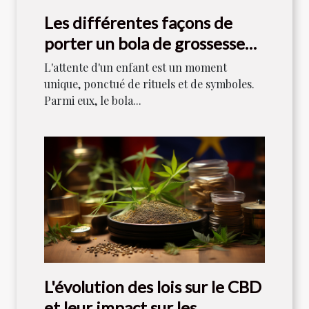
Les différentes façons de
porter un bola de grossesse
après l'accouchement
L'attente d'un enfant est un moment
unique, ponctué de rituels et de symboles.
Parmi eux, le bola...
L'évolution des lois sur le CBD
et leur impact sur les