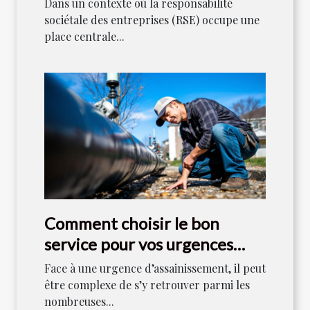
Dans un contexte où la responsabilité
sociétale des entreprises (RSE) occupe une
place centrale...
Comment choisir le bon
service pour vos urgences
d'assainissement ?
Face à une urgence d’assainissement, il peut
être complexe de s’y retrouver parmi les
nombreuses...