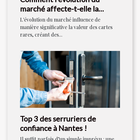
marché affecte-t-elle la
valeur des cartes rares ?
L'évolution du marché influence de
manière significative la valeur des cartes
rares, créant des...
Top 3 des serruriers de
confiance à Nantes !
Il suffit parfois d’un simple imprévu : une