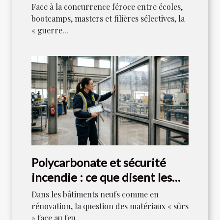
séduire les candidats
Face à la concurrence féroce entre écoles,
bootcamps, masters et filières sélectives, la
« guerre...
Polycarbonate et sécurité
incendie : ce que disent les
réglementations
Dans les bâtiments neufs comme en
rénovation, la question des matériaux « sûrs
» face au feu...