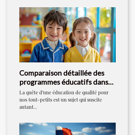
Comparaison détaillée des
programmes éducatifs dans
les écoles maternelles
La quête d'une éducation de qualité pour
publiques et privées
nos tout-petits est un sujet qui suscite
autant...