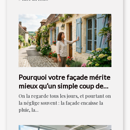
Pourquoi votre façade mérite
mieux qu’un simple coup de
peinture
On la regarde tous les jours, et pourtant on
la néglige souvent : la façade encaisse la
pluie, la...