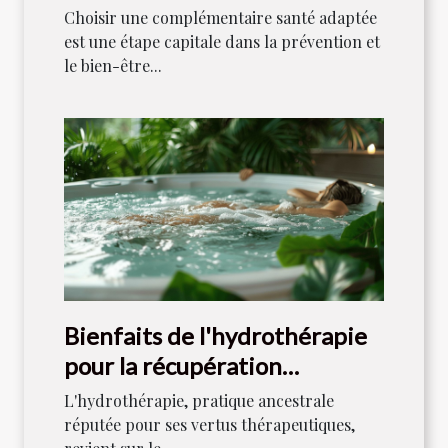
adaptée aux seniors
Choisir une complémentaire santé adaptée
est une étape capitale dans la prévention et
le bien-être...
Bienfaits de l'hydrothérapie
pour la récupération
musculaire et la détente
L'hydrothérapie, pratique ancestrale
réputée pour ses vertus thérapeutiques,