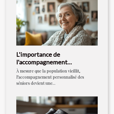
L'importance de
l'accompagnement
personnalisé pour les séniors
À mesure que la population vieillit,
l’accompagnement personnalisé des
séniors devient une...