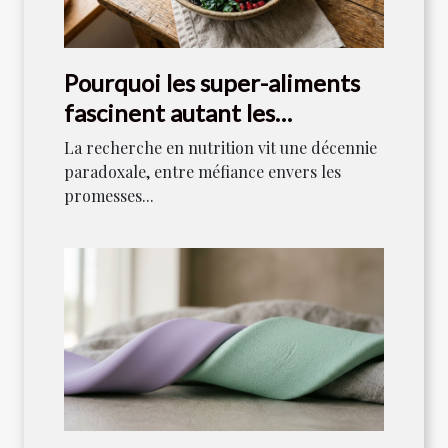
Pourquoi les super-aliments
fascinent autant les
scientifiques aujourd’hui
La recherche en nutrition vit une décennie
paradoxale, entre méfiance envers les
promesses...