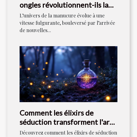
ongles révolutionnent-ils la
manucure moderne ?
L’univers de la manucure évolue à une
vitesse fulgurante, bouleversé par l’arrivée
de nouvelles...
Comment les élixirs de
séduction transforment l'art
de captiver ?
Découvrez comment les élixirs de séduction