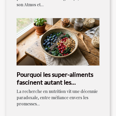
son Atmos et...
Pourquoi les super-aliments
fascinent autant les
scientifiques aujourd’hui
La recherche en nutrition vit une décennie
paradoxale, entre méfiance envers les
promesses...