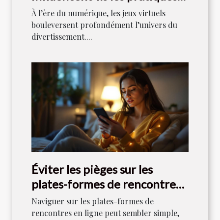
de jeu traditionnelles ?
À l’ère du numérique, les jeux virtuels
bouleversent profondément l’univers du
divertissement....
Éviter les pièges sur les
plates-formes de rencontres
en ligne
Naviguer sur les plates-formes de
rencontres en ligne peut sembler simple,