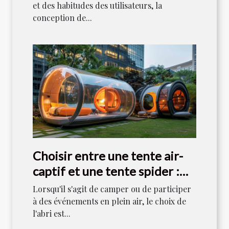
et des habitudes des utilisateurs, la
conception de...
Choisir entre une tente air-
captif et une tente spider :
Quelles différences ?
Lorsqu'il s'agit de camper ou de participer
à des événements en plein air, le choix de
l'abri est...