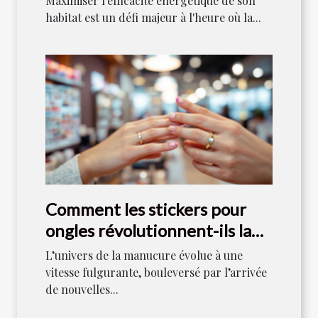
Maximiser l'efficacité énergétique de son
habitat est un défi majeur à l'heure où la...
Comment les stickers pour
ongles révolutionnent-ils la
manucure moderne ?
L’univers de la manucure évolue à une
vitesse fulgurante, bouleversé par l’arrivée
de nouvelles...