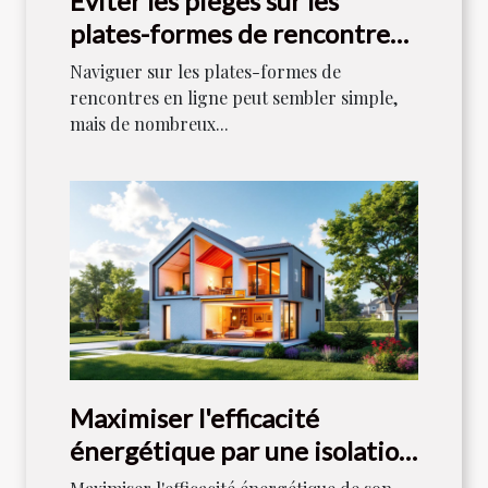
Éviter les pièges sur les
plates-formes de rencontres
en ligne
Naviguer sur les plates-formes de
rencontres en ligne peut sembler simple,
mais de nombreux...
Maximiser l'efficacité
énergétique par une isolation
optimale ?