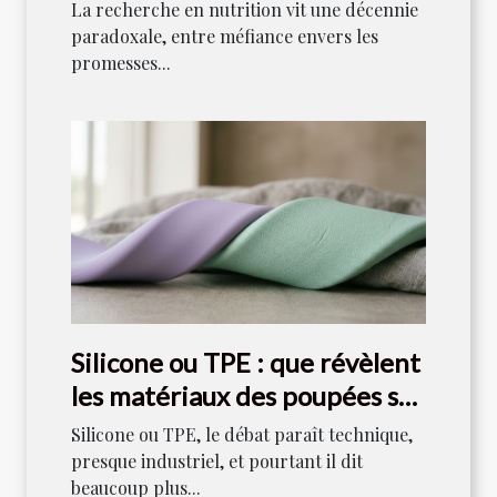
scientifiques aujourd’hui
La recherche en nutrition vit une décennie
paradoxale, entre méfiance envers les
promesses...
Silicone ou TPE : que révèlent
les matériaux des poupées sur
notre rapport au plaisir ?
Silicone ou TPE, le débat paraît technique,
presque industriel, et pourtant il dit
beaucoup plus...