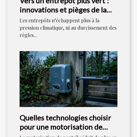
Vers un entrepôt plus vert :
innovations et pièges de la
gestion des déchets
Les entrepôts n’échappent plus à la
pression climatique, ni au durcissement des
règles...
Quelles technologies choisir
pour une motorisation de
portail durable ?