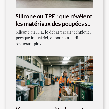
Silicone ou TPE : que révèlent
les matériaux des poupées sur
notre rapport au plaisir ?
Silicone ou TPE, le débat paraît technique,
presque industriel, et pourtant il dit
beaucoup plus...