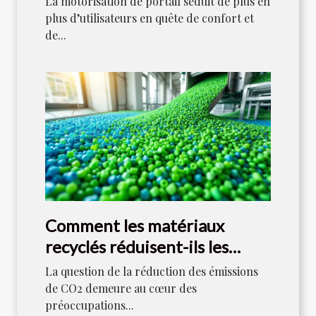
La motorisation de portail séduit de plus en
plus d’utilisateurs en quête de confort et
de...
Comment les matériaux
recyclés réduisent-ils les
émissions de CO2 ?
La question de la réduction des émissions
de CO2 demeure au cœur des
préoccupations...