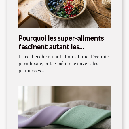
Pourquoi les super-aliments
fascinent autant les
scientifiques aujourd’hui
La recherche en nutrition vit une décennie
paradoxale, entre méfiance envers les
promesses...