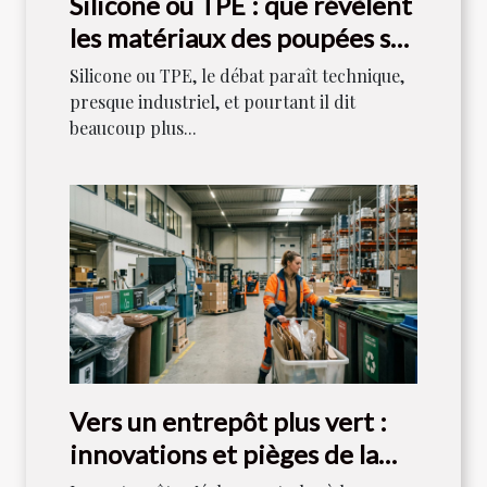
Silicone ou TPE : que révèlent
les matériaux des poupées sur
notre rapport au plaisir ?
Silicone ou TPE, le débat paraît technique,
presque industriel, et pourtant il dit
beaucoup plus...
Vers un entrepôt plus vert :
innovations et pièges de la
gestion des déchets