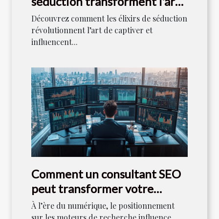
séduction transforment l'art
de captiver ?
Découvrez comment les élixirs de séduction
révolutionnent l’art de captiver et
influencent...
Comment un consultant SEO
peut transformer votre
stratégie numérique
À l’ère du numérique, le positionnement
sur les moteurs de recherche influence