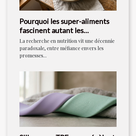
Pourquoi les super-aliments
fascinent autant les
scientifiques aujourd’hui
La recherche en nutrition vit une décennie
paradoxale, entre méfiance envers les
promesses...