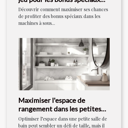
dans les machines à sous
Découvrir comment maximiser ses chances
de profiter des bonus spéciaux dans les
machines à sous...
Maximiser l'espace de
rangement dans les petites
salles de bain
Optimiser l’espace dans une petite salle de
bain peut sembler un défi de taille, mais il