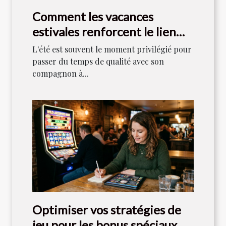
Comment les vacances
estivales renforcent le lien
entre maîtres et chiens ?
L'été est souvent le moment privilégié pour
passer du temps de qualité avec son
compagnon à...
Optimiser vos stratégies de
jeu pour les bonus spéciaux