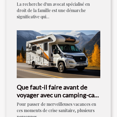
de la famille
La recherche d'un avocat spécialisé en
droit de la famille est une démarche
significative qui...
Que faut-il faire avant de
voyager avec un camping-car
en 2021 ?
Pour passer de merveilleuses vacances en
ces moments de crise sanitaire, plusieurs
personnes...