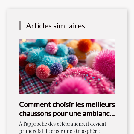
Articles similaires
Comment choisir les meilleurs
chaussons pour une ambiance
festive ?
À l’approche des célébrations, il devient
primordial de créer une atmosphère