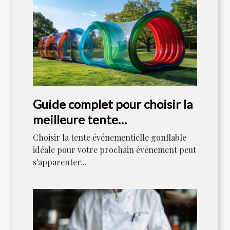
Guide complet pour choisir la
meilleure tente
événementielle gonflable
Choisir la tente événementielle gonflable
idéale pour votre prochain événement peut
s'apparenter...