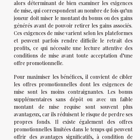
alors déterminant de bien examiner les exigences
de mise, qui correspondent au nombre de fois qu’un
joueur doit miser le montant du bonus ou des gains
générés avant de pouvoir retirer les gains associés.
Ces exigences de mise varient selon les plateformes
et peuvent parfois rendre difficile le retrait des
profits, ce qui nécessite une lecture attentive des
conditions de mise avant toute acceptation d’une
offre promotionnelle.
Pour maximiser les bénéfices, il convient de cibler
les offres promotionnelles dont les exigences de
mise sont les moins contraignantes. Les bonus
supplémentaires sans dépôt ou avec un faible
montant de mise requise sont souvent plus
avantageux, car ils réduisent le risque de perdre ses
propres fonds. Il existe également des offres
promotionnelles limitées dans le temps qui peuvent
offrir des avantages significatifs, à condition de