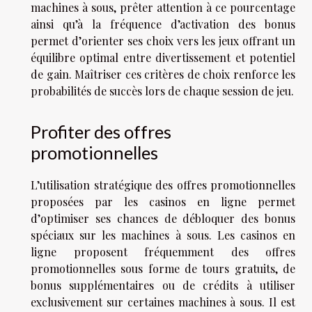
machines à sous, prêter attention à ce pourcentage
ainsi qu’à la fréquence d’activation des bonus
permet d’orienter ses choix vers les jeux offrant un
équilibre optimal entre divertissement et potentiel
de gain. Maîtriser ces critères de choix renforce les
probabilités de succès lors de chaque session de jeu.
Profiter des offres
promotionnelles
L’utilisation stratégique des offres promotionnelles
proposées par les casinos en ligne permet
d’optimiser ses chances de débloquer des bonus
spéciaux sur les machines à sous. Les casinos en
ligne proposent fréquemment des offres
promotionnelles sous forme de tours gratuits, de
bonus supplémentaires ou de crédits à utiliser
exclusivement sur certaines machines à sous. Il est