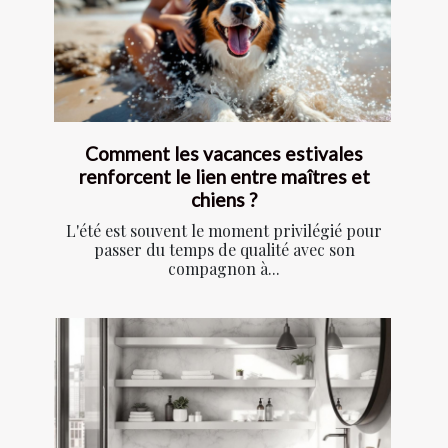
Comment les vacances estivales
renforcent le lien entre maîtres et
chiens ?
L'été est souvent le moment privilégié pour
passer du temps de qualité avec son
compagnon à...