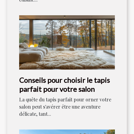
Conseils pour choisir le tapis
parfait pour votre salon
La quête du tapis parfait pour orner votre
salon peut s'avérer être une aventure
délicate, tant...