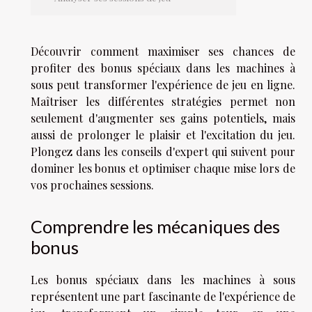
Découvrir comment maximiser ses chances de
profiter des bonus spéciaux dans les machines à
sous peut transformer l'expérience de jeu en ligne.
Maîtriser les différentes stratégies permet non
seulement d'augmenter ses gains potentiels, mais
aussi de prolonger le plaisir et l'excitation du jeu.
Plongez dans les conseils d'expert qui suivent pour
dominer les bonus et optimiser chaque mise lors de
vos prochaines sessions.
Comprendre les mécaniques des
bonus
Les bonus spéciaux dans les machines à sous
représentent une part fascinante de l'expérience de