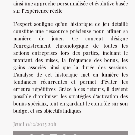
ainsi une approche personnalisée et évolutive basée
sur l’expérience réelle.
L’expert souligne qu’un historique de jeu détaillé
constitue une ressource précieuse pour affiner sa
manière de jouer. Ce concept désigne
l’enregistrement chronologique de toutes les
actions entreprises lors des parties, incluant le
montant des mises, la fréquence des bonus, les
gains associés ainsi que la durée des sessions.
L’analyse de cet historique met en lumière les
tendances récurrentes et permet d’éviter les
erreurs répétitives. Grâce à ces retours, il devient
possible d’optimiser les stratégies d’activation des
bonus spéciaux, tout en gardant le contrôle sur son
budget et ses objectifs ludiques.
Jeudi 11/12/2025 20h