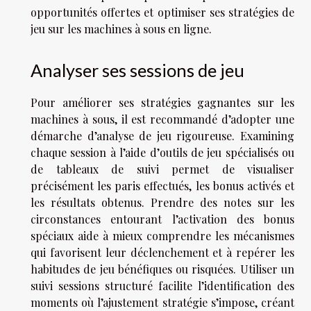
opportunités offertes et optimiser ses stratégies de
jeu sur les machines à sous en ligne.
Analyser ses sessions de jeu
Pour améliorer ses stratégies gagnantes sur les
machines à sous, il est recommandé d’adopter une
démarche d’analyse de jeu rigoureuse. Examining
chaque session à l’aide d’outils de jeu spécialisés ou
de tableaux de suivi permet de visualiser
précisément les paris effectués, les bonus activés et
les résultats obtenus. Prendre des notes sur les
circonstances entourant l’activation des bonus
spéciaux aide à mieux comprendre les mécanismes
qui favorisent leur déclenchement et à repérer les
habitudes de jeu bénéfiques ou risquées. Utiliser un
suivi sessions structuré facilite l’identification des
moments où l’ajustement stratégie s’impose, créant