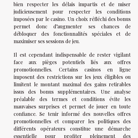
bien respecter les délais impartis et de miser
judicieusement pour respecter les conditions
imposées par le casino. Un choix réfléchi des bonus
permet donc d’augmenter ses chances de
débloquer des fonctionnalités spéciales et de
maximiser ses sessions de jeu.
Il est cependant indispensable de rester vigilant
face aux pièges potentiels liés aux offres
promotionnelles. Certains casinos en ligne
imposent des restrictions sur les jeux éligibles ou
limitent le montant maximal des gains retirables
issus des bonus supplémentaires. Une analyse
préalable des termes et conditions évite les
mauvaises surprises et permet de jouer en toute
confiance. Se tenir informé des nouvelles offres
promotionnelles et comparer les politiques des
différents opérateurs constitue une démarche
essentielle pour profiter pleinement des