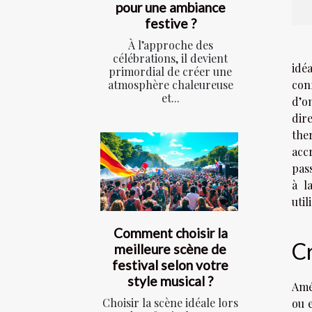
pour une ambiance
festive ?
À l’approche des
célébrations, il devient
idé
primordial de créer une
atmosphère chaleureuse
con
et...
d’o
dir
the
acc
pass
à l
util
Comment choisir la
Cr
meilleure scène de
festival selon votre
style musical ?
Amé
Choisir la scène idéale lors
ou 