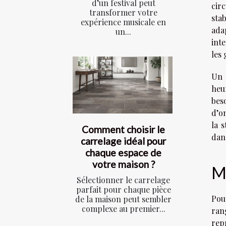
d’un festival peut
cir
transformer votre
sta
expérience musicale en
ada
un...
inte
les
Un
heur
beso
d’o
la 
Comment choisir le
dan
carrelage idéal pour
chaque espace de
votre maison ?
M
Sélectionner le carrelage
parfait pour chaque pièce
Pou
de la maison peut sembler
complexe au premier...
ran
repr