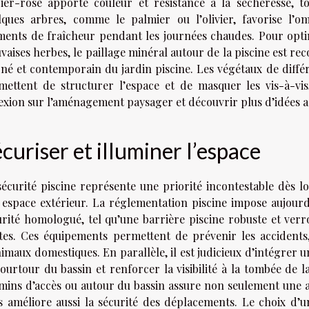
rier-rose apporte couleur et résistance à la sécheresse, t
lques arbres, comme le palmier ou l’olivier, favorise l’om
ents de fraîcheur pendant les journées chaudes. Pour optimi
vaises herbes, le paillage minéral autour de la piscine est r
gné et contemporain du jardin piscine. Les végétaux de différ
mettent de structurer l’espace et de masquer les vis-à-vis
lexion sur l’aménagement paysager et découvrir plus d’idées 
curiser et illuminer l’espace
sécurité piscine représente une priorité incontestable dès l
 espace extérieur. La réglementation piscine impose aujourd’h
urité homologué, tel qu’une barrière piscine robuste et verr
tes. Ces équipements permettent de prévenir les accidents
imaux domestiques. En parallèle, il est judicieux d’intégrer 
ourtour du bassin et renforcer la visibilité à la tombée de l
mins d’accès ou autour du bassin assure non seulement une a
s améliore aussi la sécurité des déplacements. Le choix d’u