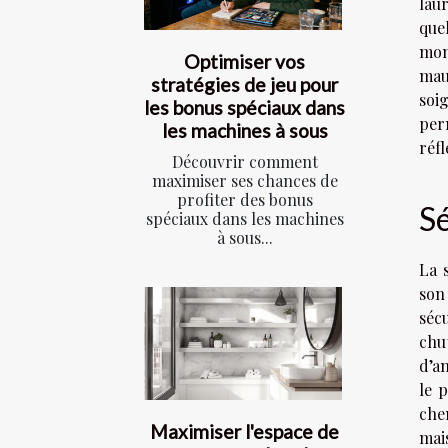
lau
que
mom
Optimiser vos
mau
stratégies de jeu pour
soi
les bonus spéciaux dans
per
les machines à sous
réf
Découvrir comment
maximiser ses chances de
profiter des bonus
Sé
spéciaux dans les machines
à sous...
La 
son
séc
chu
d’an
le p
che
Maximiser l'espace de
mai