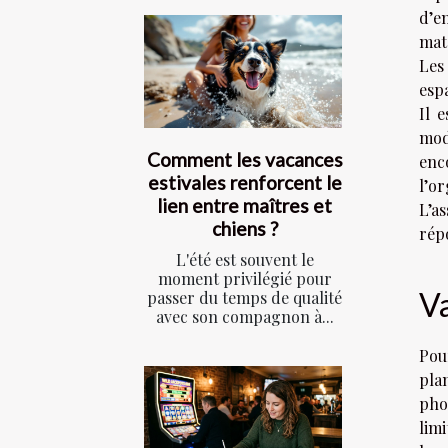
d’e
maté
Les
esp
Il 
mod
Comment les vacances
enc
estivales renforcent le
l’o
lien entre maîtres et
L’a
chiens ?
rép
L'été est souvent le
moment privilégié pour
Va
passer du temps de qualité
avec son compagnon à...
Pou
pla
pho
lim