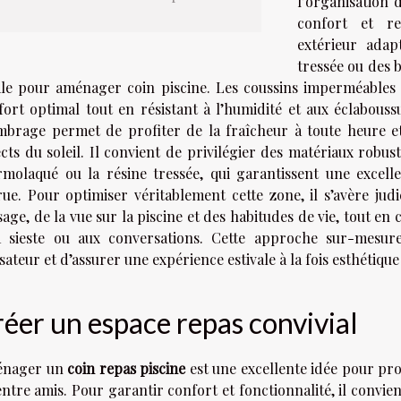
l’organisation
confort et rel
extérieur adap
tressée ou des 
ale pour aménager coin piscine. Les coussins imperméables
fort optimal tout en résistant à l’humidité et aux éclabouss
mbrage permet de profiter de la fraîcheur à toute heure et
ects du soleil. Il convient de privilégier des matériaux robus
rmolaqué ou la résine tressée, qui garantissent une excell
rue. Pour optimiser véritablement cette zone, il s’avère jud
age, de la vue sur la piscine et des habitudes de vie, tout en
a sieste ou aux conversations. Cette approche sur-mesur
isateur et d’assurer une expérience estivale à la fois esthétiqu
éer un espace repas convivial
nager un
coin repas piscine
est une excellente idée pour pr
entre amis. Pour garantir confort et fonctionnalité, il convi