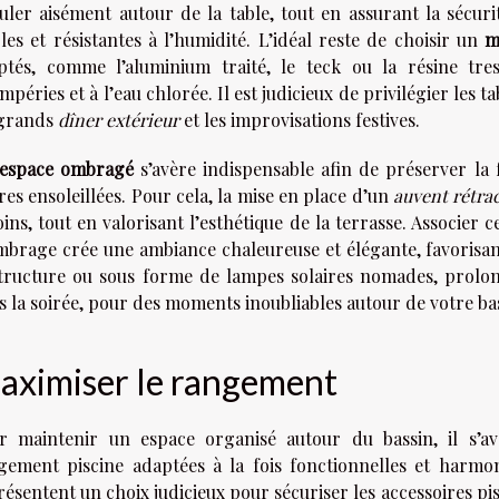
culer aisément autour de la table, tout en assurant la sécu
bles et résistantes à l’humidité. L’idéal reste de choisir un
m
ptés, comme l’aluminium traité, le teck ou la résine tre
mpéries et à l’eau chlorée. Il est judicieux de privilégier les 
 grands
dîner extérieur
et les improvisations festives.
espace ombragé
s’avère indispensable afin de préserver la 
es ensoleillées. Pour cela, la mise en place d’un
auvent rétra
ins, tout en valorisant l’esthétique de la terrasse. Associer c
mbrage crée une ambiance chaleureuse et élégante, favorisan
structure ou sous forme de lampes solaires nomades, prolon
s la soirée, pour des moments inoubliables autour de votre ba
aximiser le rangement
r maintenir un espace organisé autour du bassin, il s’av
gement piscine adaptées à la fois fonctionnelles et harmon
ésentent un choix judicieux pour sécuriser les accessoires pis