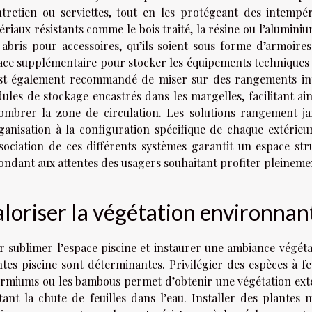
ntretien ou serviettes, tout en les protégeant des intempé
riaux résistants comme le bois traité, la résine ou l’aluminium
 abris pour accessoires, qu’ils soient sous forme d’armoires 
ace supplémentaire pour stocker les équipements techniques o
est également recommandé de miser sur des rangements in
ules de stockage encastrés dans les margelles, facilitant ain
ombrer la zone de circulation. Les solutions rangement j
rganisation à la configuration spécifique de chaque extérie
ssociation de ces différents systèmes garantit un espace str
ondant aux attentes des usagers souhaitant profiter pleineme
loriser la végétation environnan
r sublimer l’espace piscine et instaurer une ambiance végétale
ntes piscine sont déterminantes. Privilégier des espèces à f
rmiums ou les bambous permet d’obtenir une végétation extér
itant la chute de feuilles dans l’eau. Installer des plantes