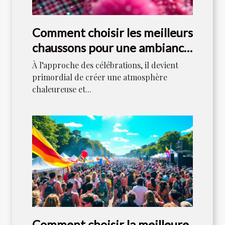
Comment choisir les meilleurs
chaussons pour une ambiance
festive ?
À l’approche des célébrations, il devient
primordial de créer une atmosphère
chaleureuse et...
Comment choisir la meilleure