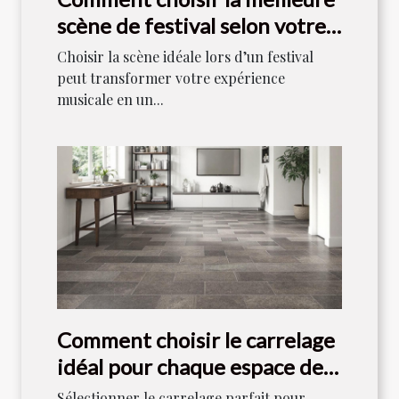
scène de festival selon votre
style musical ?
Choisir la scène idéale lors d’un festival
peut transformer votre expérience
musicale en un...
Comment choisir le carrelage
idéal pour chaque espace de
votre maison ?
Sélectionner le carrelage parfait pour