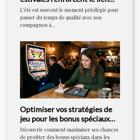
entre maîtres et chiens ?
L'été est souvent le moment privilégié pour
passer du temps de qualité avec son
compagnon à...
Optimiser vos stratégies de
jeu pour les bonus spéciaux
dans les machines à sous
Découvrir comment maximiser ses chances
de profiter des bonus spéciaux dans les