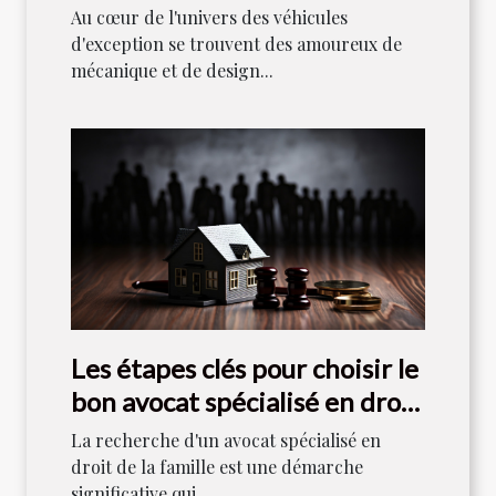
collectionneurs
Au cœur de l'univers des véhicules
d'exception se trouvent des amoureux de
mécanique et de design...
Les étapes clés pour choisir le
bon avocat spécialisé en droit
de la famille
La recherche d'un avocat spécialisé en
droit de la famille est une démarche
significative qui...