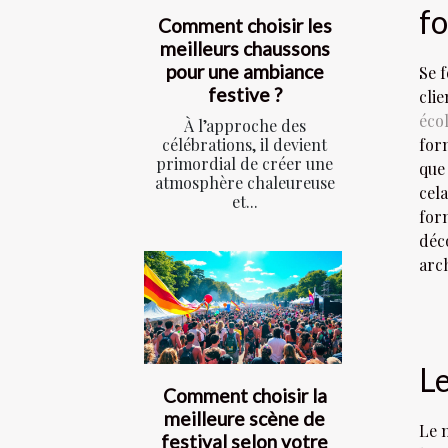
fo
Comment choisir les
meilleurs chaussons
pour une ambiance
Se 
festive ?
clie
éco
À l’approche des
célébrations, il devient
form
primordial de créer une
que 
atmosphère chaleureuse
cela
et...
for
déc
arch
Le
Comment choisir la
meilleure scène de
Le 
festival selon votre