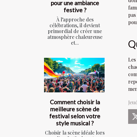
don
pour une ambiance
fami
festive ?
pas
À l’approche des
pour
célébrations, il devient
primordial de créer une
atmosphère chaleureuse
Qu
et...
Les
cha
com
repo
mem
Comment choisir la
Jeu
meilleure scène de
festival selon votre
style musical ?
Choisir la scène idéale lors