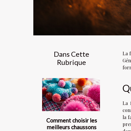
Dans Cette
La 
Gén
Rubrique
form
Qu
La 
con
la 
Comment choisir les
pre
meilleurs chaussons