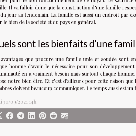
ner pour le bon fonctionnement de ce noyau. Le sacrifice es
lle. Il va falloir donc que la construction d’une famille respe
 du jour au lendemain. La famille est aussi un endroit par ex
 le bien de la société et du pays en général.
els sont les bienfaits d’une fami
 avantages que procure une famille unie et soudée sont é
que homme d’avoir le nécessaire pour son développement.
munauté en a vraiment besoin mais surtout chaque homme. La
se notre bien être. Et c’est d’ailleurs pour cette raison que l
bres doivent beaucoup communiquer. Le temps aussi est un f
di 30/09/2021 14h