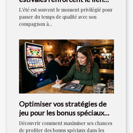
entre maîtres et chiens ?
L'été est souvent le moment privilégié pour
passer du temps de qualité avec son
compagnon à...
Optimiser vos stratégies de
jeu pour les bonus spéciaux
dans les machines à sous
Découvrir comment maximiser ses chances
de profiter des bonus spéciaux dans les