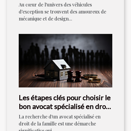
collectionneurs
Au cœur de l'univers des véhicules
d'exception se trouvent des amoureux de
mécanique et de design...
Les étapes clés pour choisir le
bon avocat spécialisé en droit
de la famille
La recherche d'un avocat spécialisé en
droit de la famille est une démarche
significative qui...