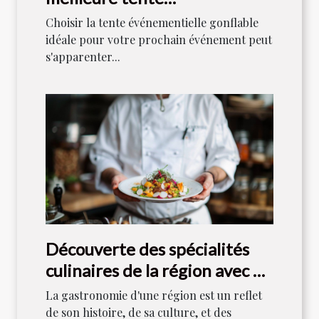
événementielle gonflable
Choisir la tente événementielle gonflable
idéale pour votre prochain événement peut
s'apparenter...
Découverte des spécialités
culinaires de la région avec un
chef local
La gastronomie d'une région est un reflet
de son histoire, de sa culture, et des