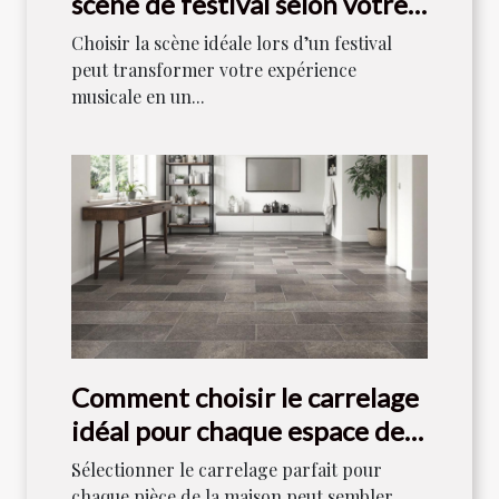
scène de festival selon votre
style musical ?
Choisir la scène idéale lors d’un festival
peut transformer votre expérience
musicale en un...
Comment choisir le carrelage
idéal pour chaque espace de
votre maison ?
Sélectionner le carrelage parfait pour
chaque pièce de la maison peut sembler