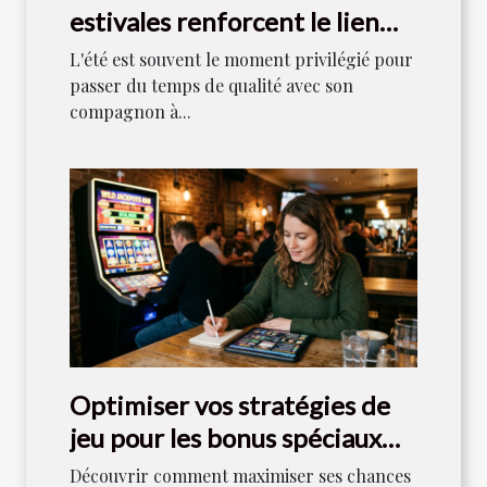
estivales renforcent le lien
entre maîtres et chiens ?
L'été est souvent le moment privilégié pour
passer du temps de qualité avec son
compagnon à...
Optimiser vos stratégies de
jeu pour les bonus spéciaux
dans les machines à sous
Découvrir comment maximiser ses chances