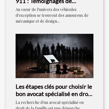
911 : Témoignages de
collectionneurs
Au cœur de l'univers des véhicules
d'exception se trouvent des amoureux de
mécanique et de design...
Les étapes clés pour choisir le
bon avocat spécialisé en droit
de la famille
La recherche d'un avocat spécialisé en
droit de la famille est une démarche