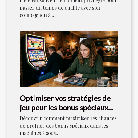
L'été est souvent le moment privilégié pour
passer du temps de qualité avec son
compagnon à...
Optimiser vos stratégies de
jeu pour les bonus spéciaux
dans les machines à sous
Découvrir comment maximiser ses chances
de profiter des bonus spéciaux dans les
machines à sous...