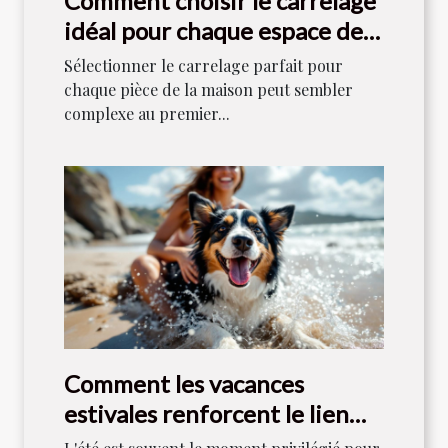
Comment choisir le carrelage
idéal pour chaque espace de
votre maison ?
Sélectionner le carrelage parfait pour
chaque pièce de la maison peut sembler
complexe au premier...
Comment les vacances
estivales renforcent le lien
entre maîtres et chiens ?