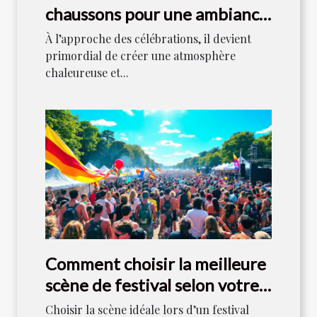
chaussons pour une ambiance
festive ?
À l’approche des célébrations, il devient
primordial de créer une atmosphère
chaleureuse et...
Comment choisir la meilleure
scène de festival selon votre
style musical ?
Choisir la scène idéale lors d’un festival