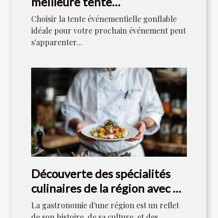
meilleure tente
événementielle gonflable
Choisir la tente événementielle gonflable
idéale pour votre prochain événement peut
s'apparenter...
Découverte des spécialités
culinaires de la région avec un
chef local
La gastronomie d'une région est un reflet
de son histoire, de sa culture, et des