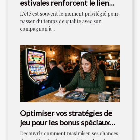
estivales renforcent le lien
entre maîtres et chiens ?
L'été est souvent le moment privilégié pour
passer du temps de qualité avec son
compagnon à...
Optimiser vos stratégies de
jeu pour les bonus spéciaux
dans les machines à sous
Découvrir comment maximiser ses chances