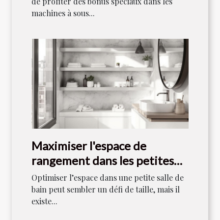
de profiter des bonus spéciaux dans les
machines à sous...
Maximiser l'espace de
rangement dans les petites
salles de bain
Optimiser l’espace dans une petite salle de
bain peut sembler un défi de taille, mais il
existe...