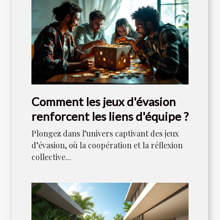
Comment les jeux d'évasion
renforcent les liens d'équipe ?
Plongez dans l’univers captivant des jeux
d’évasion, où la coopération et la réflexion
collective...