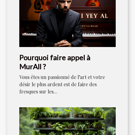
Pourquoi faire appel à
MurAll ?
Vous êtes un passionné de l’art et votre
désir le plus ardent est de faire des
fresques sur les...