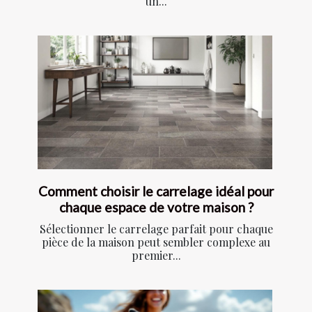
un...
Comment choisir le carrelage idéal pour
chaque espace de votre maison ?
Sélectionner le carrelage parfait pour chaque
pièce de la maison peut sembler complexe au
premier...