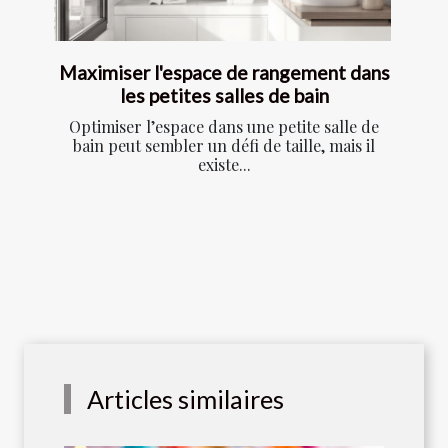
Maximiser l'espace de rangement dans
les petites salles de bain
Optimiser l’espace dans une petite salle de
bain peut sembler un défi de taille, mais il
existe...
Articles similaires