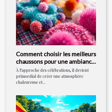
Comment choisir les meilleurs
chaussons pour une ambiance
festive ?
À l’approche des célébrations, il devient
primordial de créer une atmosphère
chaleureuse et...