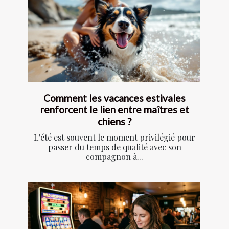
Comment les vacances estivales
renforcent le lien entre maîtres et
chiens ?
L'été est souvent le moment privilégié pour
passer du temps de qualité avec son
compagnon à...