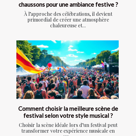
chaussons pour une ambiance festive ?
À l’approche des célébrations, il devient
primordial de créer une atmosphère
chaleureuse et...
Comment choisir la meilleure scène de
festival selon votre style musical ?
Choisir la scène idéale lors d’un festival peut
transformer votre expérience musicale en