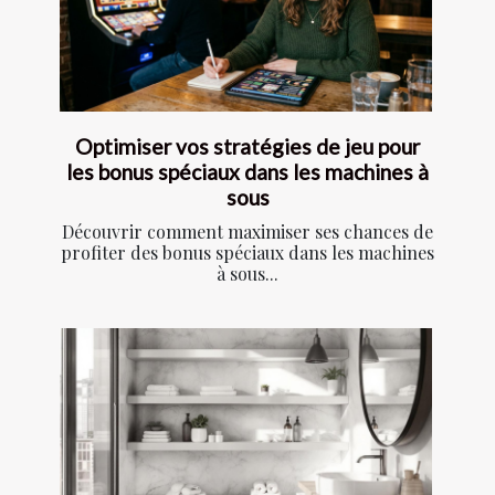
Optimiser vos stratégies de jeu pour
les bonus spéciaux dans les machines à
sous
Découvrir comment maximiser ses chances de
profiter des bonus spéciaux dans les machines
à sous...