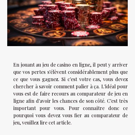
En jouant au jeu de casino en ligne, il peut y arriver
que vos pertes s'élèvent considérablement plus que
ce que vous gagnez. Si c'est votre cas, vous devez
chercher à savoir comment palier à ça. L'idéal pour
vous est de faire recours au comparateur de jeu en
ligne afin d'avoir les chances de son côté. C'est très
important pour vous. Pour connaître donc ce
pourquoi vous devez vous fier au comparateur de
jeu, veuillez lire cet article.