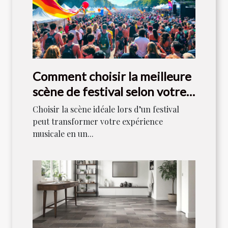
Comment choisir la meilleure
scène de festival selon votre
style musical ?
Choisir la scène idéale lors d’un festival
peut transformer votre expérience
musicale en un...