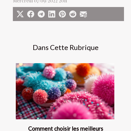
Mercredi 07/09/2022 20h
Dans Cette Rubrique
Comment choisir les meilleurs