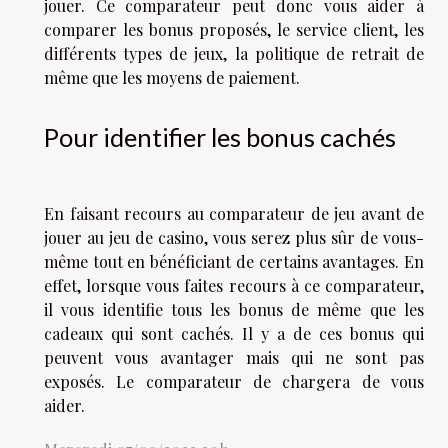
jouer. Ce comparateur peut donc vous aider à
comparer les bonus proposés, le service client, les
différents types de jeux, la politique de retrait de
même que les moyens de paiement.
Pour identifier les bonus cachés
En faisant recours au comparateur de jeu avant de
jouer au jeu de casino, vous serez plus sûr de vous-
même tout en bénéficiant de certains avantages. En
effet, lorsque vous faites recours à ce comparateur,
il vous identifie tous les bonus de même que les
cadeaux qui sont cachés. Il y a de ces bonus qui
peuvent vous avantager mais qui ne sont pas
exposés. Le comparateur de chargera de vous
aider.