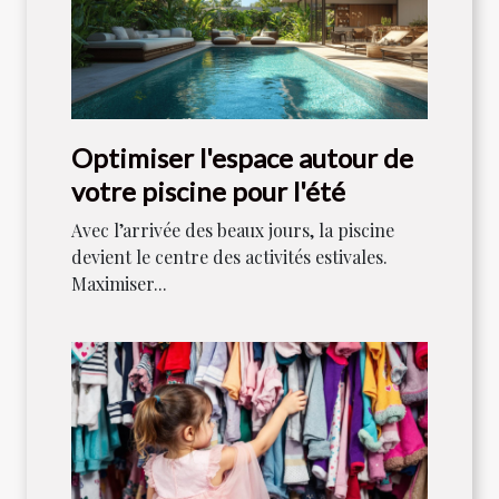
Optimiser l'espace autour de
votre piscine pour l'été
Avec l’arrivée des beaux jours, la piscine
devient le centre des activités estivales.
Maximiser...