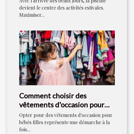
Avec l’arrivée des beaux jours, la piscine
devient le centre des activités estivales.
Maximiser...
Comment choisir des
vêtements d'occasion pour
bébés filles
Opter pour des vêtements d'occasion pour
bébés filles représente une démarche à la
fois...