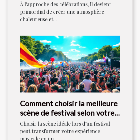
festive ?
À l’approche des célébrations, il devient
primordial de créer une atmosphère
chaleureuse et...
Comment choisir la meilleure
scène de festival selon votre
style musical ?
Choisir la scène idéale lors d’un festival
peut transformer votre expérience
musicale en un...